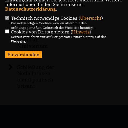
Informationen finden Sie in unserer
diskutiert
Datenschutzerklärung
.
Technisch notwendige Cookies (
Übersicht
)
Schließung der
Die notwendigen Cookies werden allein für den
Bereitschaftspraxis
ordnungsgemäßen Gebrauch der Webseite benötigt.
Cookies von Drittanbietern (
Hinweis
)
Schwetzingen:
Derzeit verzichten wir auf Scripte von Drittanbietern auf der
Kritik an
Webseite.
Ministerium
und KVBW
Einverstanden
Schließung der
Notfallpraxen
bleibt politisch
brisant