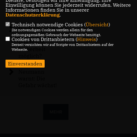
Dienste, benötigen wir Ihre Einwilligung. Ihre
Einwilligung können Sie jederzeit widerrufen. Weitere
Radikalisierung
Informationen finden Sie in unserer
vorbeugen
Datenschutzerklärung
.
Technisch notwendige Cookies (
Übersicht
)
Die Welt gerät
Die notwendigen Cookies werden allein für den
aus den Fugen:
ordnungsgemäßen Gebrauch der Webseite benötigt.
Cookies von Drittanbietern (
Hinweis
)
Wie bleibt
Derzeit verzichten wir auf Scripte von Drittanbietern auf der
Sicherheit
Webseite.
möglich?
Einverstanden
Neumann
warnt: Die
Gefahr wächst!
MEHR