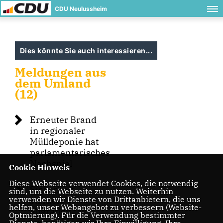
CDU Neulussheim
Dies könnte Sie auch interessieren...
Meldungen aus
dem Umland
(12)
Erneuter Brand
in regionaler
Mülldeponie hat
parlamentarisches
Nachspiel
Cookie Hinweis
Diese Webseite verwendet Cookies, die notwendig
Sicherheit
sind, um die Webseite zu nutzen. Weiterhin
verwenden wir Dienste von Drittanbietern, die uns
stärken,
helfen, unser Webangebot zu verbessern (Website-
Migration
Optmierung). Für die Verwendung bestimmter
ordnen,