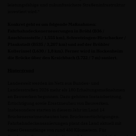
leistungsfähige und zukunftssichere Straßeninfrastruktur
investiert wird.“
Konkret geht es um folgende Maßnahmen:
Fahrbahndeckenerneuerungen in Brühl (B36 /
Anschlussstelle / 1,555 km), Schwetzingen-Hirschacker /
Plankstadt (B535 / 3,207 km) und auf der Brühler
Kollerinsel (L630 / 1,8 km). Ferner wird in Hockenheim
die Brücke über den Kraichbach (L722 / 7 m) saniert.
Hintergrund
Landesweit werden im Netz aus Bundes- und
Landesstraßen 2026 mehr als 180 Erhaltungsmaßnahmen
an Bauwerken begonnen. Dazu gehören Instandsetzung,
Ertüchtigung sowie Ersatzneubau von Bauwerken.
Insbesondere starten in diesem Jahr im Land 14
Brückenersatzneubauten bzw. Brückenertüchtigungen.
Fahrbahndeckensanierungen plant das Land aktuell mit
einer Gesamtlänge von rund 450 Kilometern. Für