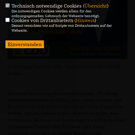
Technisch notwendige Cookies (
Übersicht
)
Die notwendigen Cookies werden allein für den
ordnungsgemäßen Gebrauch der Webseite benötigt.
Cookies von Drittanbietern (
Hinweis
)
Derzeit verzichten wir auf Scripte von Drittanbietern auf der
Webseite.
Einverstanden
Sanierungsprogramm 2026 / Andreas Sturm MdL (Grafik:
Busse)
Sturm zur Sanierungsoffensive des Landes: „Mit diesen
Investitionen stellen wir sicher, dass unsere Straßen und
Brücken auch in Zukunft sicher und gut instand gehalten
bleiben. Darüber hinaus tragen die Mittel dazu bei, dass
Stützwände, Radwege und Böschungen weiterhin in einem
ordentlichen Zustand sind. Ich freue mich daher
besonders, dass auch in unserer Region in eine