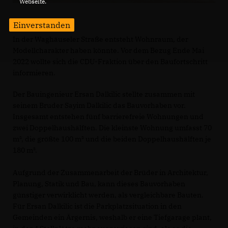
Webseite.
Einverstanden
In der Waghäuseler Straße entsteht Wohnraum, der
Modellcharakter haben könnte. Vor dem Bezug Ende Mai
2022 wollte sich die CDU-Fraktion über den Baufortschritt
informieren.
Der Bauingenieur Ersan Dalkilic stellte zusammen mit
seinem Bruder Sayim Dalkilic das Bauvorhaben vor.
Insgesamt entstehen fünf barrierefreie Wohnungen und
zwei Doppelhaushälften. Die kleinste Wohnung umfasst 70
m², die größte 100 m² und die beiden Doppelhaushälften je
180 m².
Aufgrund der Zusammenarbeit der Brüder in Architektur,
Planung, Statik und Bau, kann dieses Bauvorhaben
günstiger verwirklicht werden, als vergleichbare Bauten.
Für Ersan Dalkilic ist die Parkplatzsituation in den
Gemeinden ein Ärgernis, weshalb er eine Tiefgarage plant,