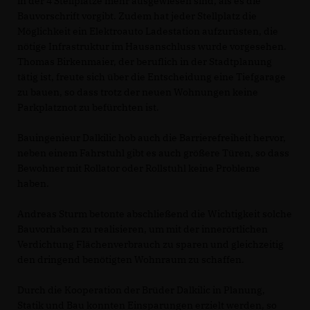
in der 4 Stellplätze mehr ausgewiesen sind, als es die
Bauvorschrift vorgibt. Zudem hat jeder Stellplatz die
Möglichkeit ein Elektroauto Ladestation aufzurüsten, die
nötige Infrastruktur im Hausanschluss wurde vorgesehen.
Thomas Birkenmaier, der beruflich in der Stadtplanung
tätig ist, freute sich über die Entscheidung eine Tiefgarage
zu bauen, so dass trotz der neuen Wohnungen keine
Parkplatznot zu befürchten ist.
Bauingenieur Dalkilic hob auch die Barrierefreiheit hervor,
neben einem Fahrstuhl gibt es auch größere Türen, so dass
Bewohner mit Rollator oder Rollstuhl keine Probleme
haben.
Andreas Sturm betonte abschließend die Wichtigkeit solche
Bauvorhaben zu realisieren, um mit der innerörtlichen
Verdichtung Flächenverbrauch zu sparen und gleichzeitig
den dringend benötigten Wohnraum zu schaffen.
Durch die Kooperation der Brüder Dalkilic in Planung,
Statik und Bau konnten Einsparungen erzielt werden, so