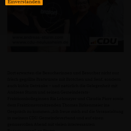
Einverstanden
Dort erwarten die Besucherinnen und Besucher nicht nur
frisch gegrillte Bratwürste mit Brötchen und Senf, sondern
auch kühle Getränke – und natürlich die Gelegenheit mit
Andreas Sturm und seinen Gemeinderats-
Fraktionskolleginnen Ria Lehmayer und Claudia Piorr sowie
dem Fraktionsvorsitzenden Thomas Birkenmaier ins
Gespräch zu kommen.„Ich freue mich auf die Veranstaltung
in meinem CDU-Gemeindeverband und auf einen
genussvollen Abend mit vielen interessanten
Begegnungen“, so Sturm.